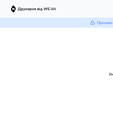
Друкарня від WE.UA
Просимо 
Я