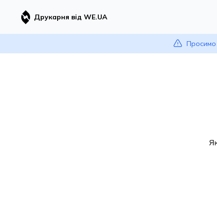
Друкарня від WE.UA
Просимо 
Я