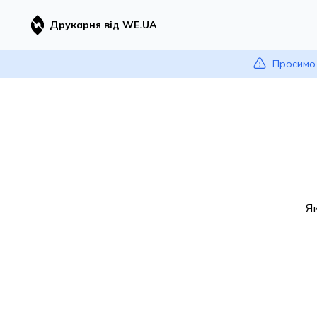
Друкарня від WE.UA
Просимо 
Я