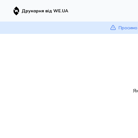
Друкарня від WE.UA
Просимо 
Я