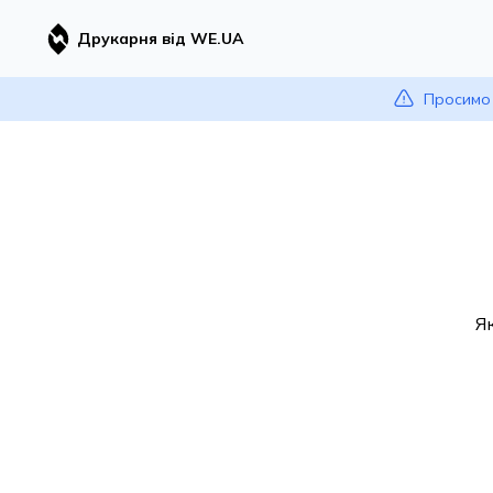
Друкарня від WE.UA
Просимо 
Я