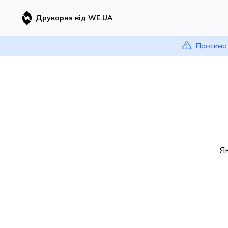
Друкарня від WE.UA
Просимо 
Я