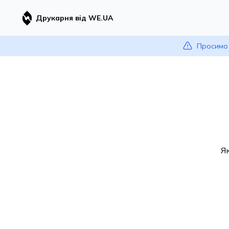
Друкарня від WE.UA
Просимо 
Я