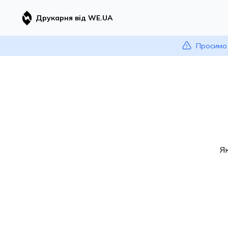
Друкарня від WE.UA
Просимо 
Я