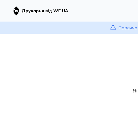
Друкарня від WE.UA
Просимо 
Я