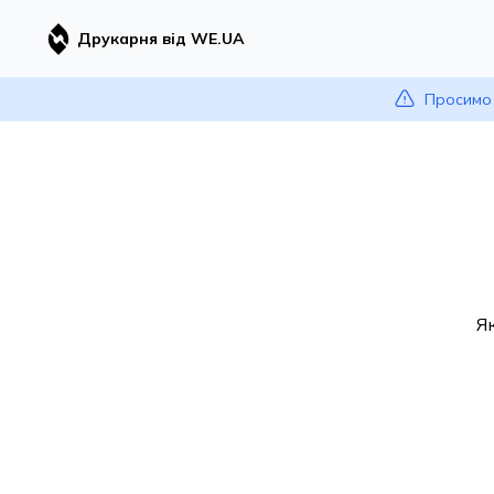
Друкарня від WE.UA
Просимо 
Я