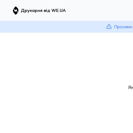
Друкарня від WE.UA
Просимо 
Я