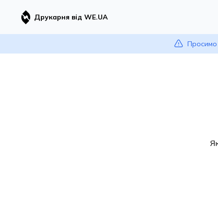
Друкарня від WE.UA
Просимо 
Я