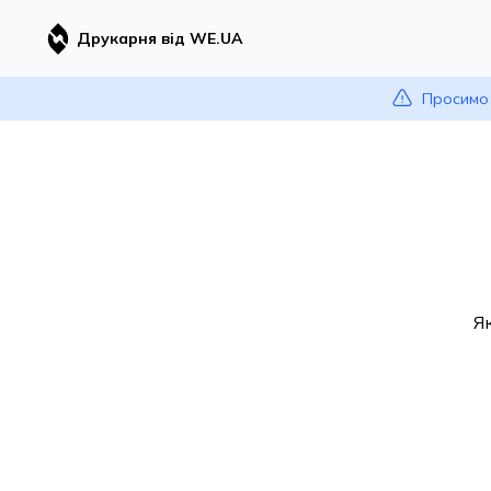
Друкарня від WE.UA
Просимо 
Я