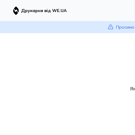
Друкарня від WE.UA
Просимо 
Я