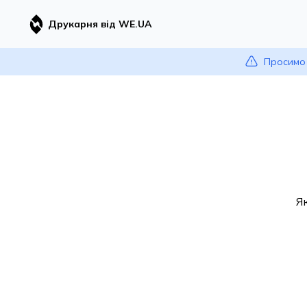
Друкарня від WE.UA
Просимо 
Я