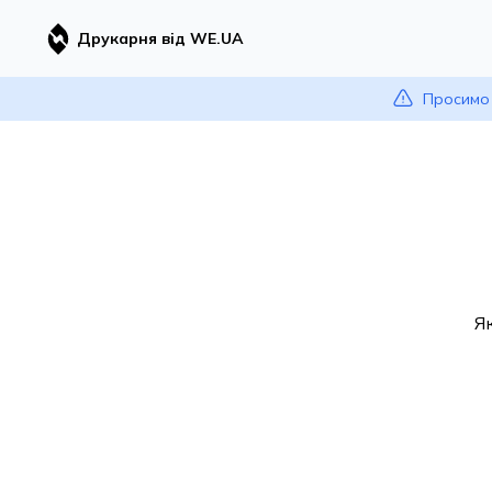
Друкарня від WE.UA
Просимо 
Я