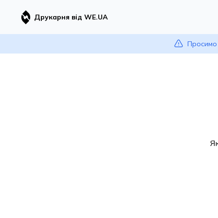
Друкарня від WE.UA
Просимо 
Я