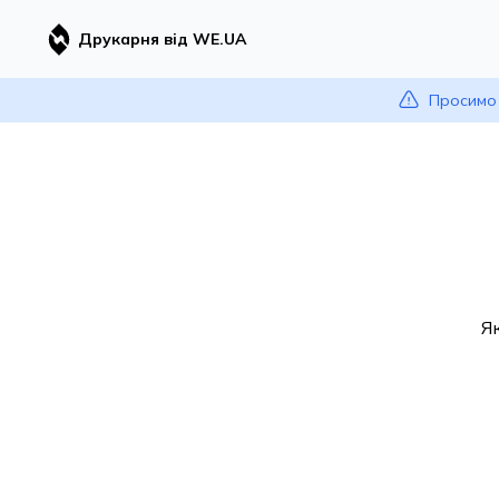
Друкарня від WE.UA
Просимо 
Я