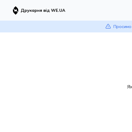
Друкарня від WE.UA
Просимо 
Я