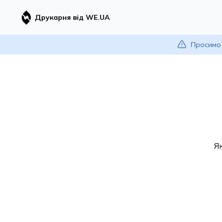
Друкарня від WE.UA
Просимо 
Я