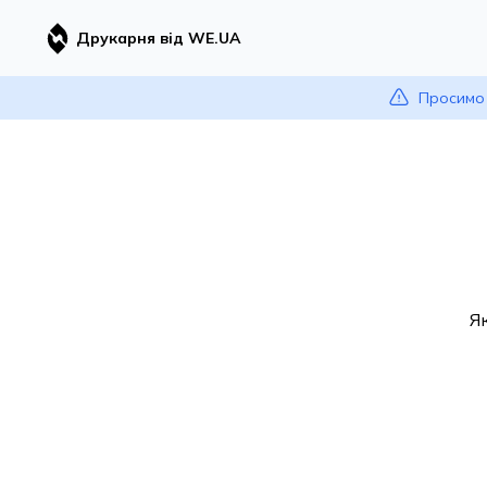
Друкарня від WE.UA
Просимо 
Я