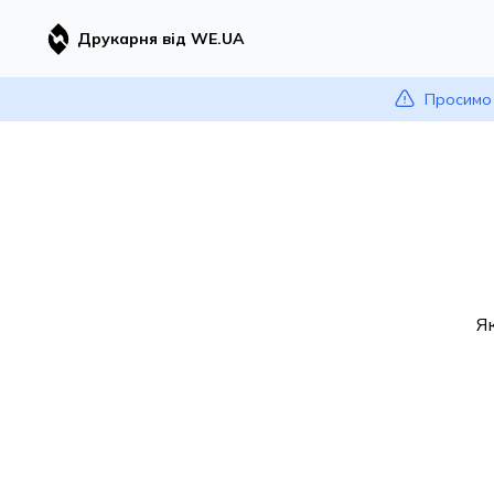
Друкарня від WE.UA
Просимо 
Я