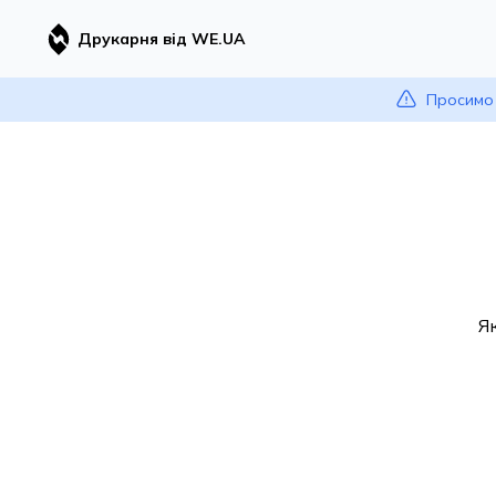
Друкарня від WE.UA
Просимо 
Я