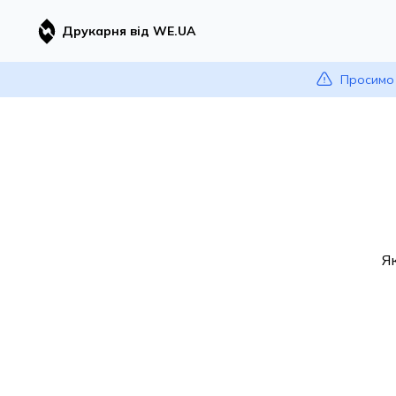
Друкарня від WE.UA
Просимо 
Я