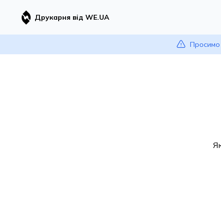
Друкарня від WE.UA
Просимо 
Я