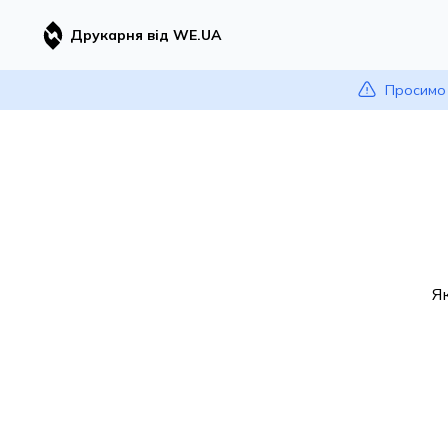
Друкарня від WE.UA
Просимо 
Я