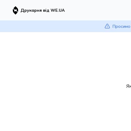
Друкарня від WE.UA
Просимо 
Я