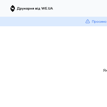
Друкарня від WE.UA
Просимо 
Я