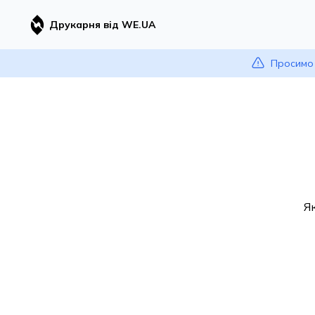
Друкарня від WE.UA
Просимо 
Я