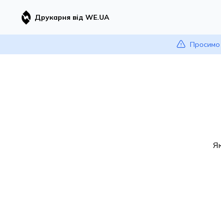
Друкарня від WE.UA
Просимо 
Я