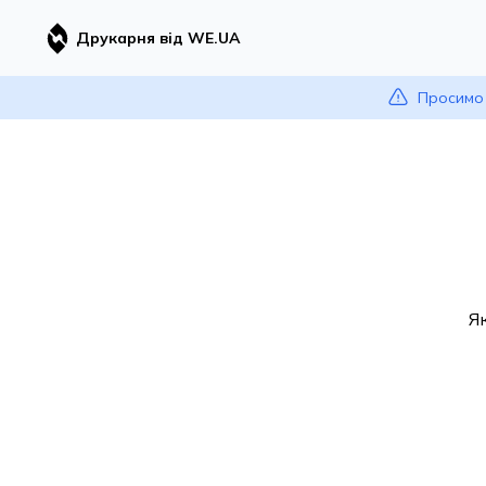
Друкарня від WE.UA
Просимо 
Я