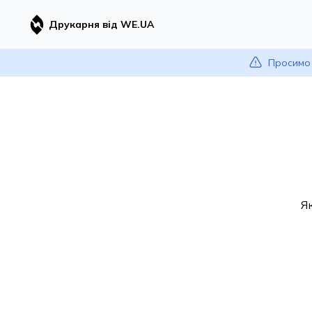
Друкарня від WE.UA
Просимо 
Я