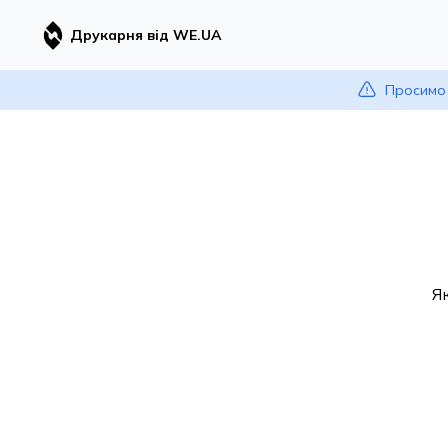
Друкарня від WE.UA
Просимо 
Я