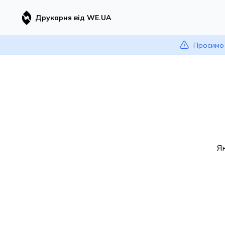
Друкарня від WE.UA
Просимо 
Я