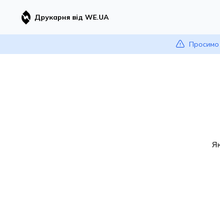
Друкарня від WE.UA
Просимо 
Я