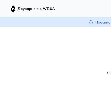
Друкарня від WE.UA
Просимо 
Я