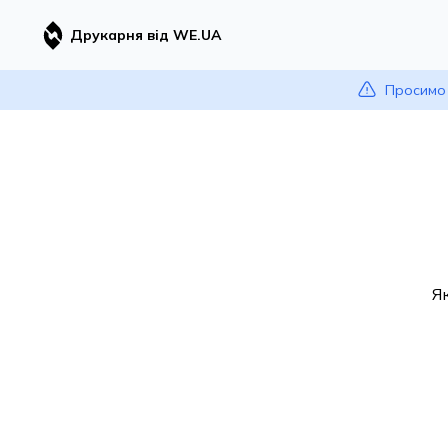
Друкарня від WE.UA
Просимо 
Я