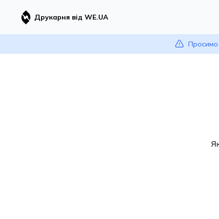
Друкарня від WE.UA
Просимо 
Я