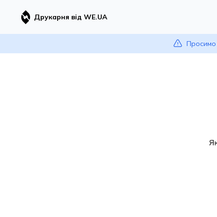
Друкарня від WE.UA
Просимо 
Я