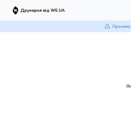
Друкарня від WE.UA
Просимо 
Я