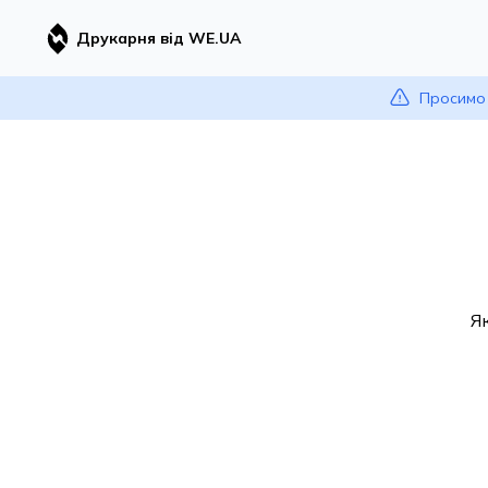
Друкарня від WE.UA
Просимо 
Я