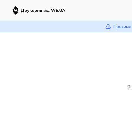
Друкарня від WE.UA
Просимо 
Я