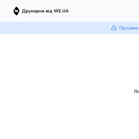
Друкарня від WE.UA
Просимо 
Я