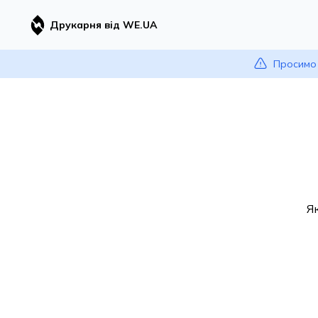
Друкарня від WE.UA
Просимо 
Я