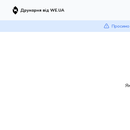
Друкарня від WE.UA
Просимо 
Я