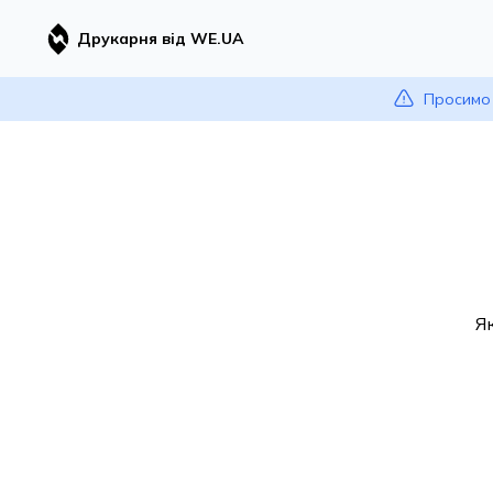
Друкарня від WE.UA
Просимо 
Я