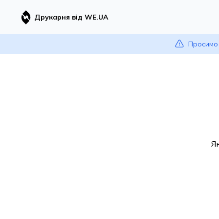
Друкарня від WE.UA
Просимо 
Я