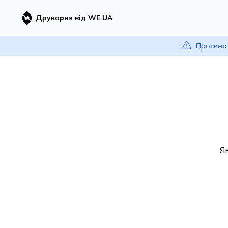
Друкарня від WE.UA
Просимо 
Я