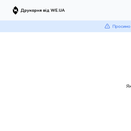
Друкарня від WE.UA
Просимо 
Я