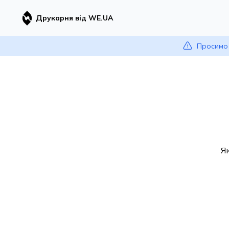
Друкарня від WE.UA
Просимо 
Я